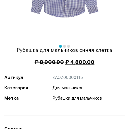
Item
1
of
item
item
item
Рубашка для мальчиков синяя клетка
3
0
1
2
₽
8,000.00
₽
4,800.00
Артикул
ZAOZ00000115
Категория
Для мальчиков
Метка
Рубашки для мальчиков
Состав: