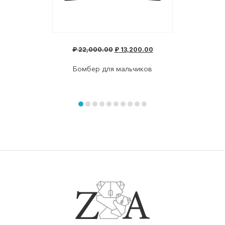
₽
22,000.00
₽
13,200.00
Бомбер для мальчиков
Item
1
of
item
item
item
item
item
item
item
item
item
item
10
0
1
2
3
4
5
6
7
8
9