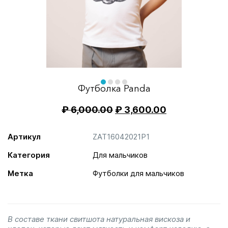
Item
1
of
item
item
item
item
Футболка Panda
4
0
1
2
3
₽
6,000.00
₽
3,600.00
Артикул
ZAT16042021P1
Категория
Для мальчиков
Метка
Футболки для мальчиков
В составе ткани свитшота натуральная вискоза и