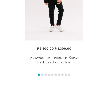
₽
5,500.00
₽
3,300.00
Трикотажные школьные брюки
Back to school online
Item
1
of
item
item
item
item
item
item
item
item
item
item
10
0
1
2
3
4
5
6
7
8
9