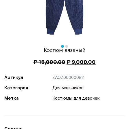
Item
1
of
item
item
Костюм вязаный
2
0
1
₽
15,000.00
₽
9,000.00
Артикул
ZAOZ00000082
Категория
Для мальчиков
Метка
Костюмы для девочек
Состав: