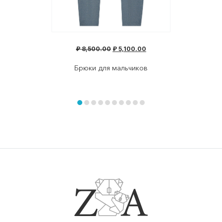
₽
8,500.00
₽
5,100.00
Брюки для мальчиков
Item
1
of
item
item
item
item
item
item
item
item
item
item
10
0
1
2
3
4
5
6
7
8
9