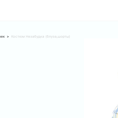
чек
Костюм Незабудка (блуза,шорты)