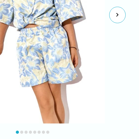
item
item
item
item
item
item
item
item
0
1
2
3
4
5
6
7