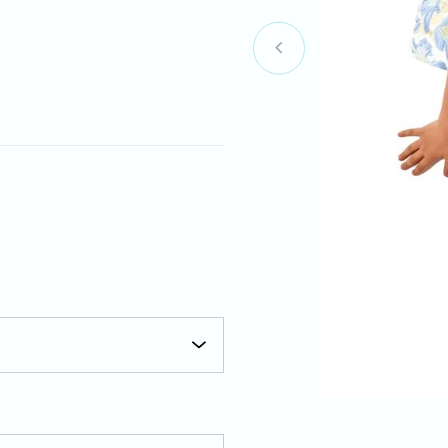
Item
1
of
8