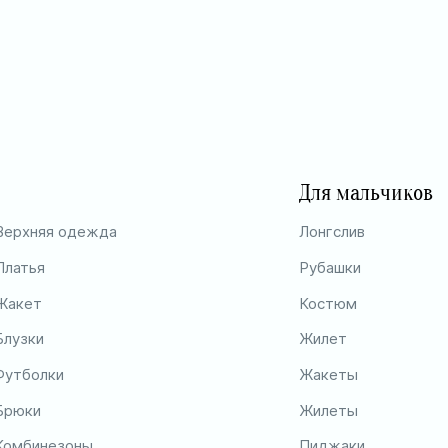
Для мальчиков
Верхняя одежда
Лонгслив
Платья
Рубашки
Жакет
Костюм
Блузки
Жилет
Футболки
Жакеты
Брюки
Жилеты
Комбинезоны
Пиджаки