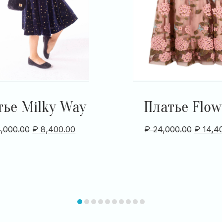
тье Milky Way
Платье Flow
,000.00
₽
8,400.00
₽
24,000.00
₽
14,4
item
item
item
item
item
item
item
item
item
item
0
1
2
3
4
5
6
7
8
9