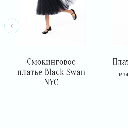
Смокинговое
Пла
платье Black Swan
₽
14
NYC
Item
1
of
10