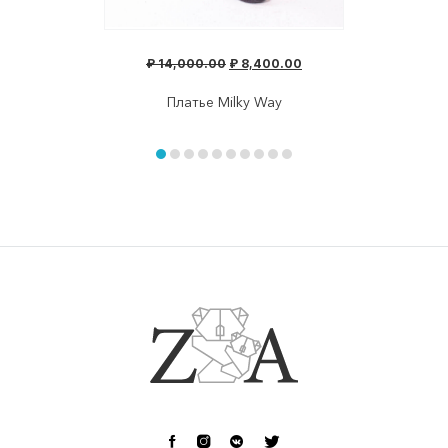
₽
14,000.00
₽
8,400.00
Платье Milky Way
Item
1
of
item
item
item
item
item
item
item
item
item
item
10
0
1
2
3
4
5
6
7
8
9