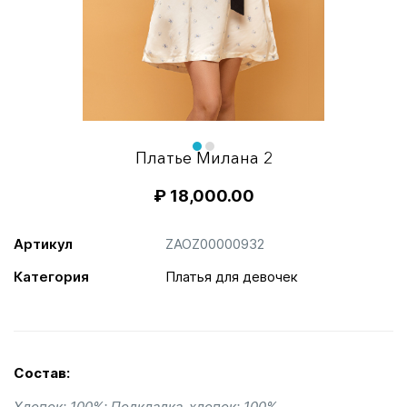
Item
1
of
item
item
Платье Милана 2
2
0
1
₽
18,000.00
Артикул
ZAOZ00000932
Категория
Платья для девочек
Состав:
Хлопок: 100%; Подкладка-хлопок: 100%