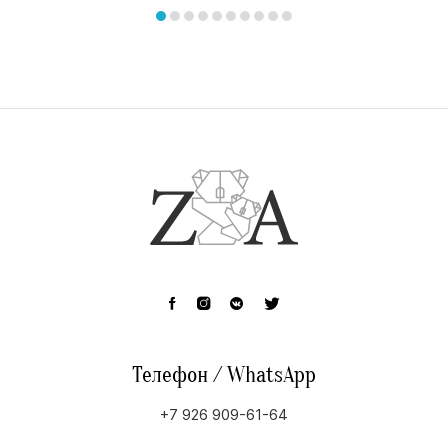
1
of
item
item
item
item
item
item
item
item
item
item
10
0
1
2
3
4
5
6
7
8
9
Телефон / WhatsApp
+7 926 909-61-64