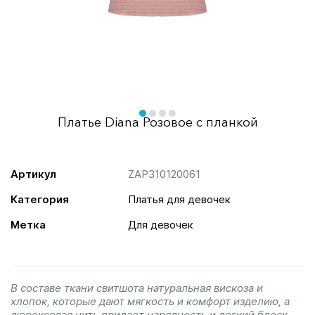
Item
1
of
item
item
item
item
Платье Diana Розовое с планкой
4
0
1
2
3
Артикул
ZAP310120061
Категория
Платья для девочек
Метка
Для девочек
В составе ткани свитшота натуральная вискоза и
хлопок, которые дают мягкость и комфорт изделию, а
люрексовая нить придает нарядность и легкий блеск.