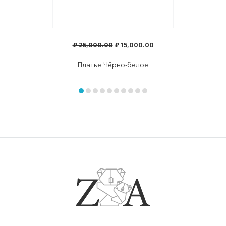
₽
25,000.00
₽
15,000.00
Платье Чёрно-белое
Item
1
of
item
item
item
item
item
item
item
item
item
item
10
0
1
2
3
4
5
6
7
8
9