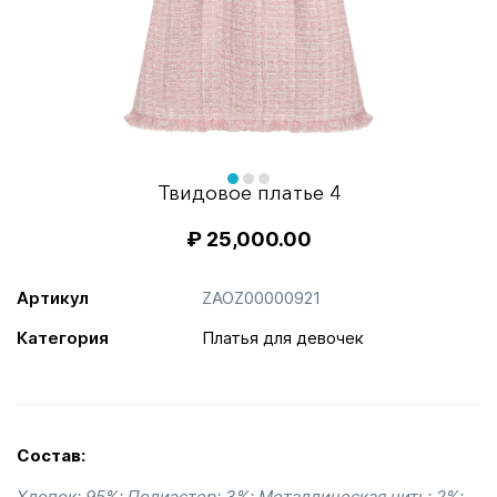
Item
1
of
item
item
item
Твидовое платье 4
3
0
1
2
₽
25,000.00
Артикул
ZAOZ00000921
Категория
Платья для девочек
Состав:
Хлопок: 95%; Полиэстер: 3%; Металлическая нить: 2%;