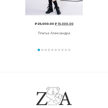
₽
25,000.00
₽
15,000.00
Платье Александра
Item
1
of
item
item
item
item
item
item
item
item
item
item
10
0
1
2
3
4
5
6
7
8
9