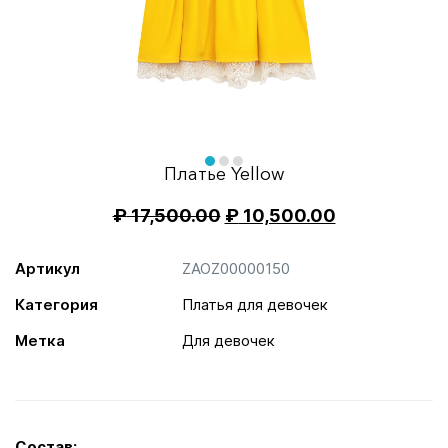
Item
1
of
item
item
item
Платье Yellow
3
0
1
2
₽
17,500.00
₽
10,500.00
Артикул
ZAOZ00000150
Категория
Платья для девочек
Метка
Для девочек
Состав: