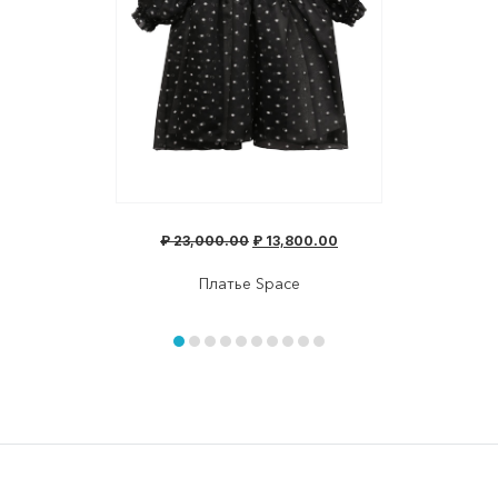
₽
23,000.00
₽
13,800.00
Платье Space
Item
1
of
item
item
item
item
item
item
item
item
item
item
10
0
1
2
3
4
5
6
7
8
9