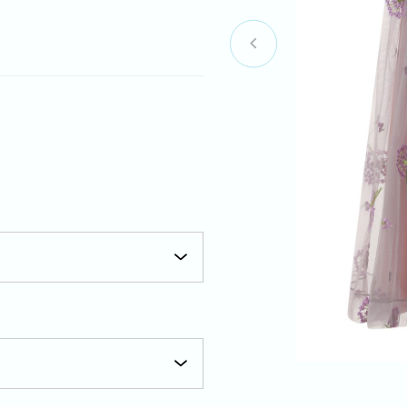
Item
1
of
3