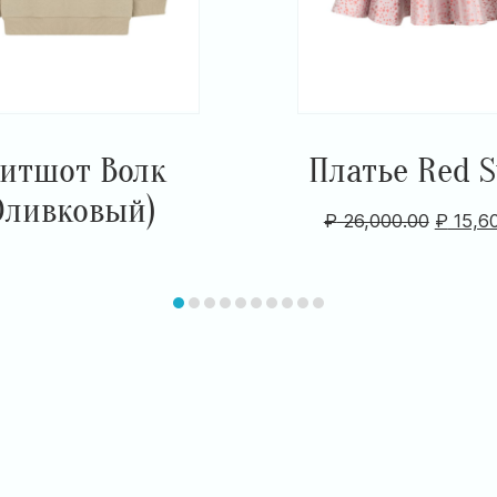
итшот Волк
Платье Red S
Оливковый)
₽
26,000.00
₽
15,6
item
item
item
item
item
item
item
item
item
item
0
1
2
3
4
5
6
7
8
9