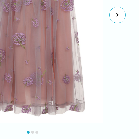
item
item
item
0
1
2