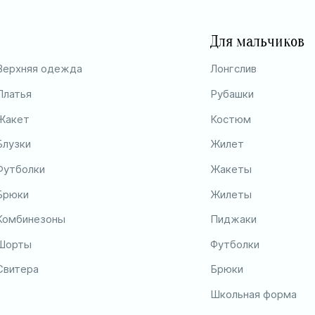
Для мальчиков
Верхняя одежда
Лонгслив
Платья
Рубашки
Жакет
Костюм
Блузки
Жилет
Футболки
Жакеты
Брюки
Жилеты
Комбинезоны
Пиджаки
Шорты
Футболки
Свитера
Брюки
Школьная форма