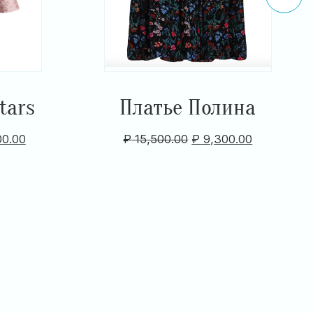
tars
Платье Полина
00.00
₽
15,500.00
₽
9,300.00