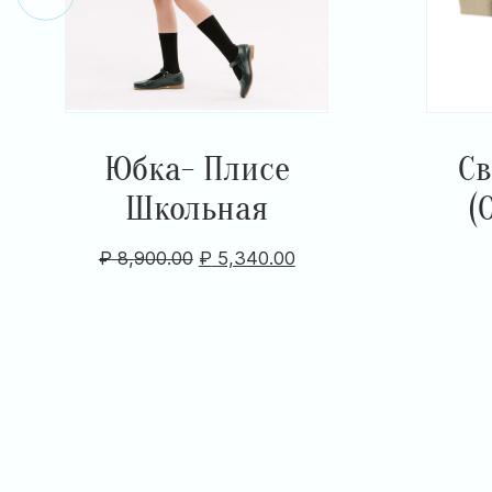
Юбка- Плисе
Св
Школьная
(
₽
8,900.00
₽
5,340.00
Item
1
of
10