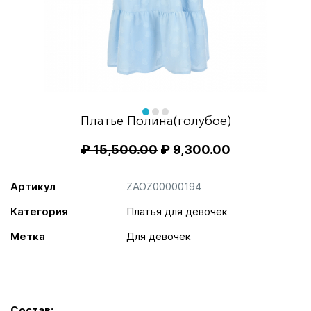
Item
1
of
item
item
item
Платье Полина(голубое)
3
0
1
2
₽
15,500.00
₽
9,300.00
Артикул
ZAOZ00000194
Категория
Платья для девочек
Метка
Для девочек
Состав: