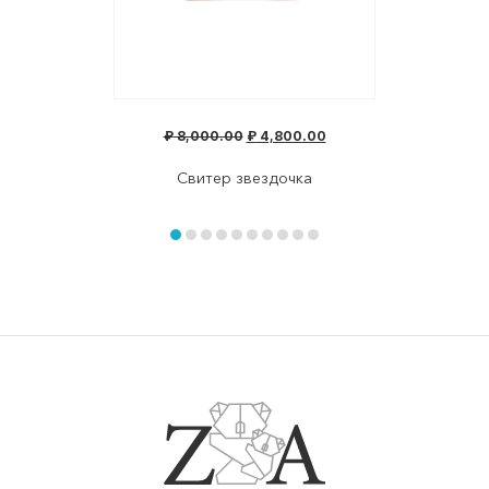
₽
8,000.00
₽
4,800.00
Свитер звездочка
Item
1
of
item
item
item
item
item
item
item
item
item
item
10
0
1
2
3
4
5
6
7
8
9