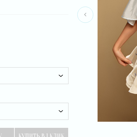
Item
1
of
4
У
КУПИТЬ В 1 КЛИК