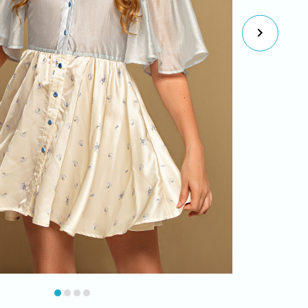
item
item
item
item
0
1
2
3