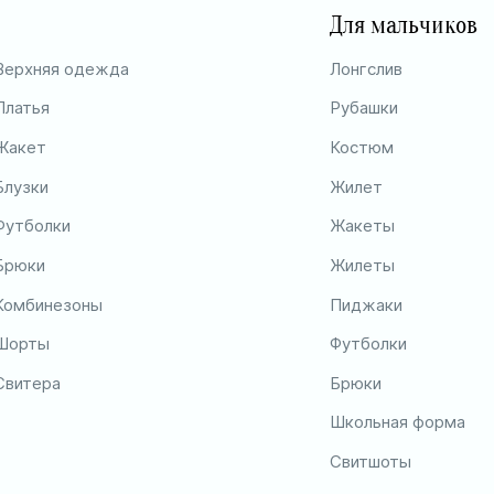
Для мальчиков
Верхняя одежда
Лонгслив
Платья
Рубашки
Жакет
Костюм
Блузки
Жилет
Футболки
Жакеты
Брюки
Жилеты
Комбинезоны
Пиджаки
Шорты
Футболки
Свитера
Брюки
Школьная форма
Свитшоты