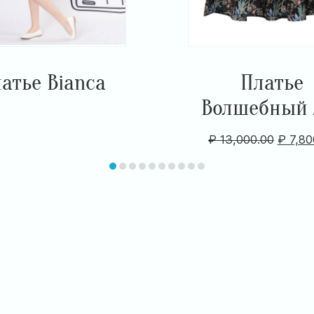
атье Bianca
Платье
Волшебный 
₽
13,000.00
₽
7,80
item
item
item
item
item
item
item
item
item
item
0
1
2
3
4
5
6
7
8
9