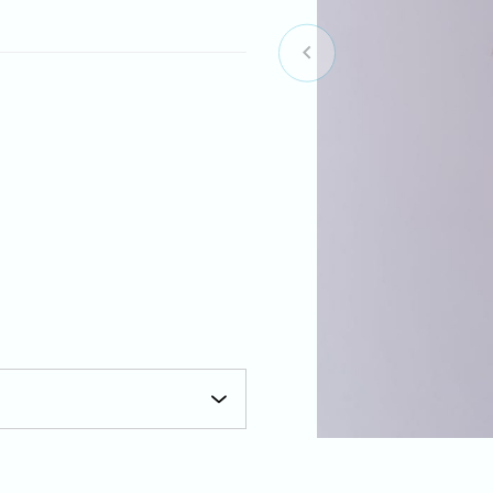
Item
1
of
4