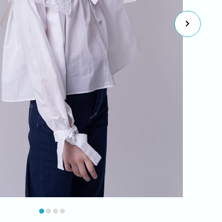
item
item
item
item
0
1
2
3