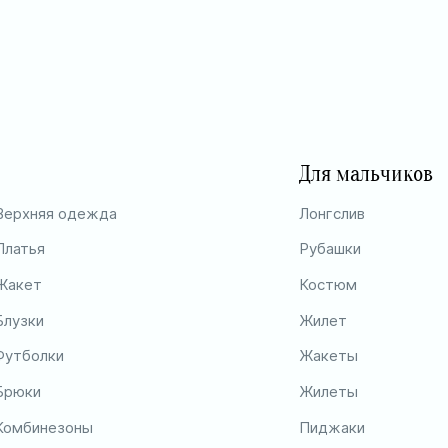
Для мальчиков
Верхняя одежда
Лонгслив
Платья
Рубашки
Жакет
Костюм
Блузки
Жилет
Футболки
Жакеты
Брюки
Жилеты
Комбинезоны
Пиджаки