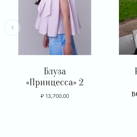
Блуза
«Принцесса» 2
в
₽
13,700.00
Item
1
of
7