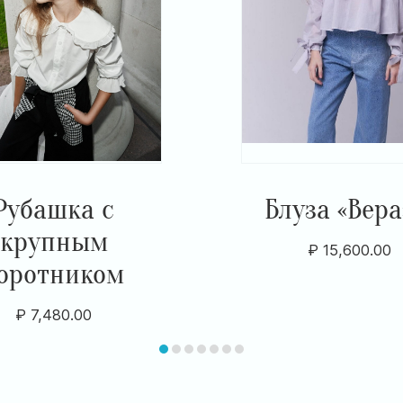
Рубашка с
Блуза «Вера
крупным
₽
15,600.00
оротником
₽
7,480.00
item
item
item
item
item
item
item
0
1
2
3
4
5
6